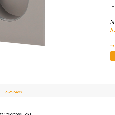
N
AJ
Downloads
nte Steckdose Typ E