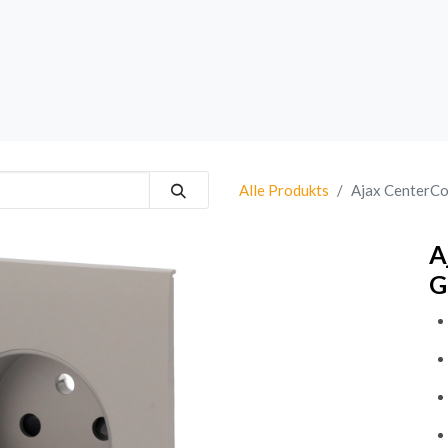
rk
Sprechanlagen
Brand
Bestsellers
Alle Produkts
Ajax CenterCo
A
G