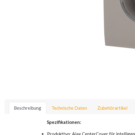
Beschreibung
Technische Daten
Zubehörartikel
Spezifikationen:
Produkttyp: Ajax CenterCover für intellige