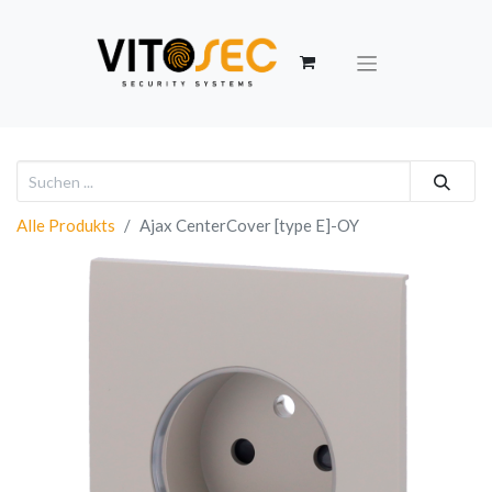
Alle Produkts
Ajax CenterCover [type E]-OY