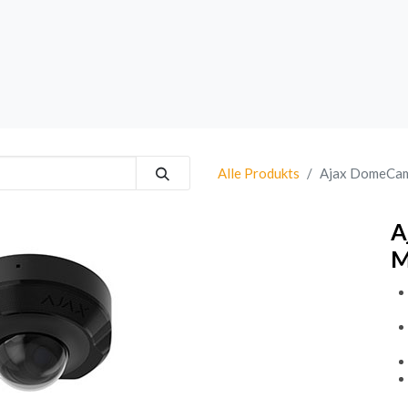
rk
Sprechanlagen
Brand
Bestsellers
Alle Produkts
Ajax DomeCam
A
M