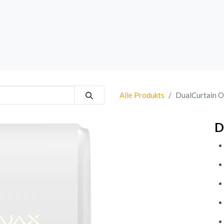
rk
Sprechanlagen
Brand
Bestsellers
Alle Produkts
DualCurtain 
D