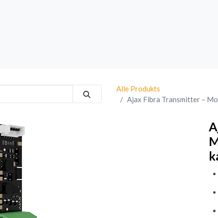
rk
Sprechanlagen
Brand
Bestsellers
Alle Produkts
Ajax Fibra Transmitter – M
A
M
k