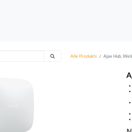
rk
Sprechanlagen
Brand
Bestsellers
Alle Produkts
Ajax Hub, Wei
A
N