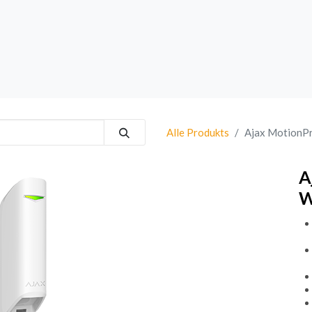
rk
Sprechanlagen
Brand
Bestsellers
Alle Produkts
Ajax MotionPr
A
W