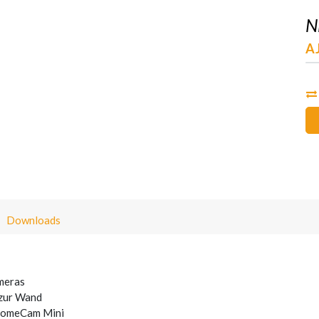
N
A
Downloads
meras
 zur Wand
 DomeCam Mini