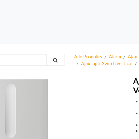
rk
Sprechanlagen
Brand
Bestsellers
Alle Produkts
Alarm
Ajax
Ajax LightSwitch vertical
A
V