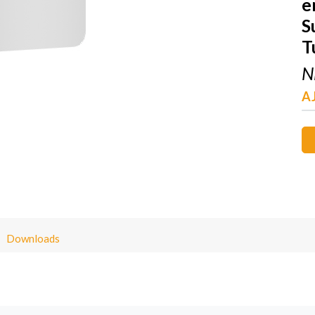
e
S
T
N
A
Downloads