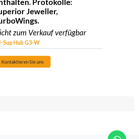
nthalten. Protokolle:
uperior Jeweller,
urboWings.
icht zum Verkauf verfügbar
J-Sup Hub G3-W
Kontaktieren Sie uns