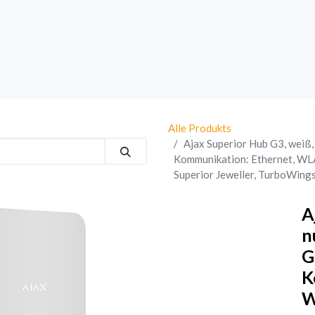
rk
Sprechanlagen
Brand
Bestsellers
Alle Produkts
Ajax Superior Hub G3, weiß, 
Kommunikation: Ethernet, WLA
Superior Jeweller, TurboWings
A
n
G
K
W