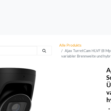
rk
Sprechanlagen
Brand
Bestsellers
Alle Produkts
Ajax TurretCam HLVF (8 Mp
variabler Brennweite und hyb
A
S
Ü
v
h