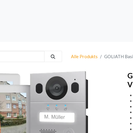
rk
Sprechanlagen
Brand
Bestsellers
Alle Produkts
GOLIATH Basi
G
V