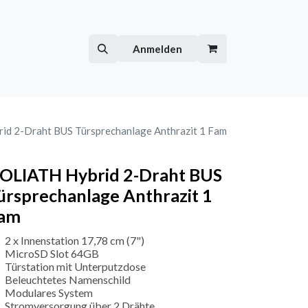
Hilfe
Kurse
Anmelden
d 2-Draht BUS Türsprechanlage Anthrazit 1 Fam
OLIATH Hybrid 2-Draht BUS
ürsprechanlage Anthrazit 1
am
2 x Innenstation 17,78 cm (7")
MicroSD Slot 64GB
Türstation mit Unterputzdose
Beleuchtetes Namenschild
Modulares System
Stromversorgung über 2 Drähte