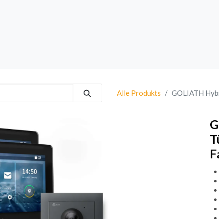
rk
Sprechanlagen
Brand
Bestsellers
Alle Produkts
GOLIATH Hybri
G
T
F