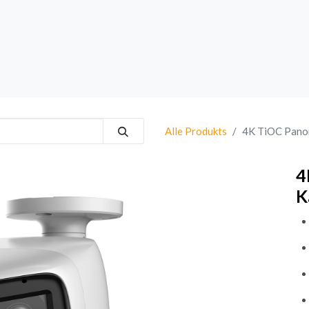
rk
Sprechanlagen
Brand
Bestsellers
Alle Produkts
4K TiOC Pano
4
K