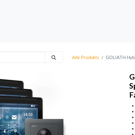
rk
Sprechanlagen
Brand
Bestsellers
Alle Produkts
GOLIATH Hybri
G
S
F