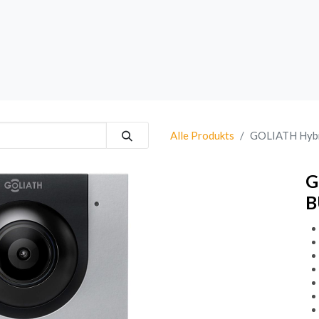
rk
Sprechanlagen
Brand
Bestsellers
Alle Produkts
GOLIATH Hybri
G
B