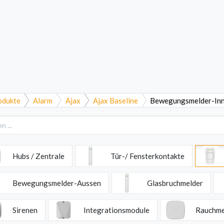
rk
Sprechanlagen
Brand
Bestsellers
odukte
Alarm
Ajax
Ajax Baseline
Bewegungsmelder-In
Hubs / Zentrale
Tür-/ Fensterkontakte
Bewegungsmelder-Aussen
Glasbruchmelder
Sirenen
Integrationsmodule
Rauchme