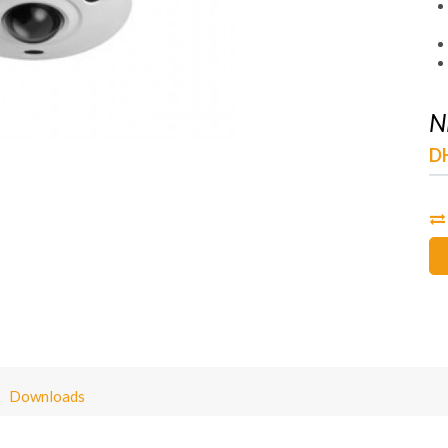
N
D
Downloads