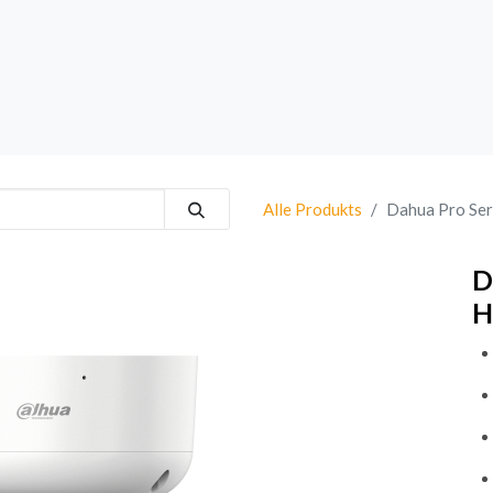
rk
Sprechanlagen
Brand
Bestsellers
Alle Produkts
Dahua Pro Ser
D
H