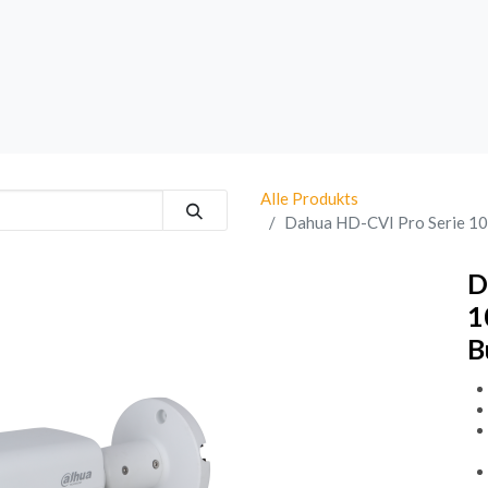
rk
Sprechanlagen
Brand
Bestsellers
Alle Produkts
Dahua HD-CVI Pro Serie 10
D
1
B