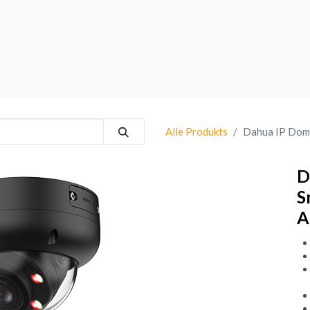
rk
Sprechanlagen
Brand
Bestsellers
Alle Produkts
Dahua IP Dome
D
S
A