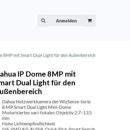
Hilfe
Kurse
Anmelden
 8MP mit Smart Dual Light für den Außenbereich
ahua IP Dome 8MP mit
mart Dual Light für den
ußenbereich
Dahua Netzwerkkamera der WizSense-Serie
8 MP Smart Dual Light Mini-Dome
Motorisiertes vari-fokales Objektiv 2.7–13.5
mm
Hohe Lichtempfindlichkeit
IVS, SMD 4.0, AI SSA, Quick Pick, Smart Search