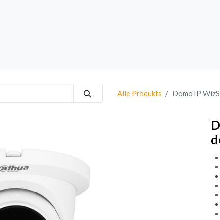
rk
Sprechanlagen
Brand
Bestsellers
Alle Produkts
Domo IP WizS
D
d