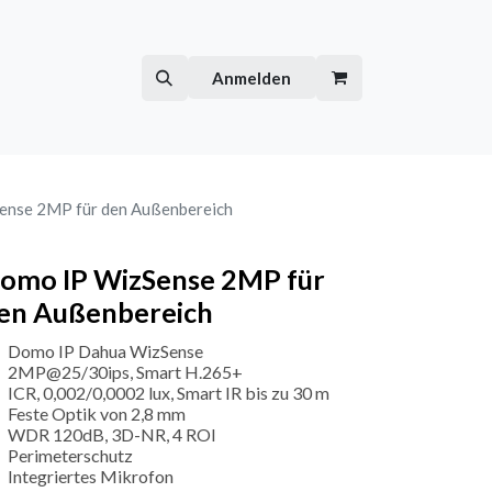
Hilfe
Kurse
Anmelden
ense 2MP für den Außenbereich
omo IP WizSense 2MP für
en Außenbereich
Domo IP Dahua WizSense
2MP@25/30ips, Smart H.265+
ICR, 0,002/0,0002 lux, Smart IR bis zu 30 m
Feste Optik von 2,8 mm
WDR 120dB, 3D-NR, 4 ROI
Perimeterschutz
Integriertes Mikrofon