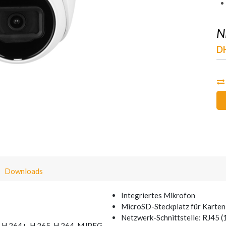
N
D
Downloads
Integriertes Mikrofon
MicroSD-Steckplatz für Karten 
Netzwerk-Schnittstelle: RJ45 
 H.264+, H.265, H.264, MJPEG