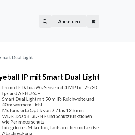
Hilfe
Kurse
Anmelden
 Smart Dual Light
yeball IP mit Smart Dual Light
Domo IP Dahua WizSense mit 4 MP bei 25/30
fps und AI-H.265+
Smart Dual Light mit 50 m IR-Reichweite und
40 m warmem Licht
Motorisierte Optik von 2,7 bis 13,5 mm
WDR 120 dB, 3D-NR und Schutzfunktionen
wie Perimeterschutz
Integriertes Mikrofon, Lautsprecher und aktive
Abschreckung