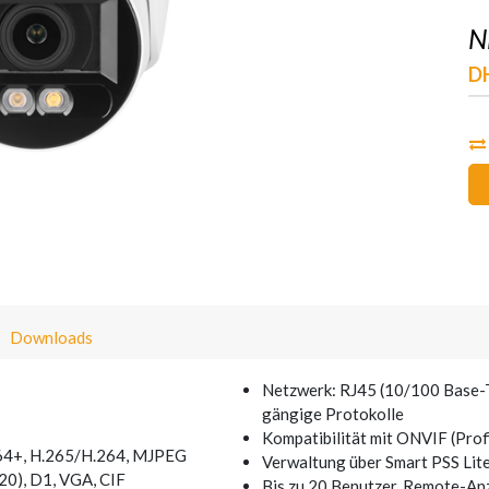
N
D
Downloads
Netzwerk: RJ45 (10/100 Base-T
gängige Protokolle
Kompatibilität mit ONVIF (Prof
264+, H.265/H.264, MJPEG
Verwaltung über Smart PSS Lit
20), D1, VGA, CIF
Bis zu 20 Benutzer, Remote-Anz