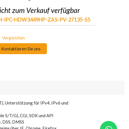
icht zum Verkauf verfügbar
H-IPC-HDW3449HP-ZAS-PV-27135-S5
Vergleichen
Kontaktieren Sie uns
), Unterstützung für IPv4, IPv6 und
ile S/T/G), CGI, SDK und API
e, DSS, DMSS
eige über IE, Chrome, Firefox