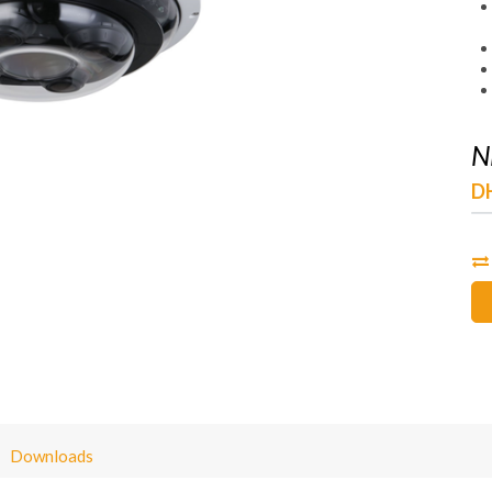
N
D
Downloads