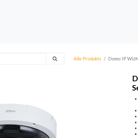
rk
Sprechanlagen
Brand
Bestsellers
Alle Produkts
Domo IP WizM
D
S