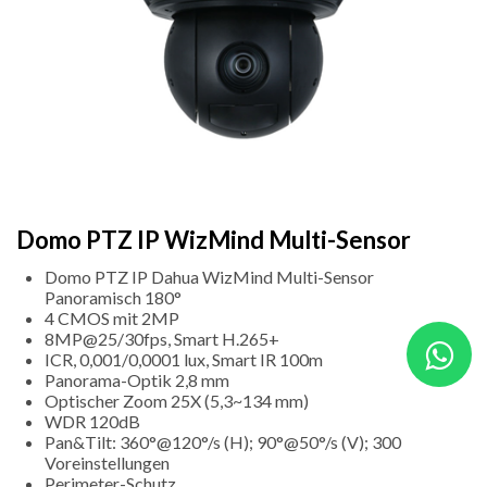
Domo PTZ IP WizMind Multi-Sensor
Domo PTZ IP Dahua WizMind Multi-Sensor
Panoramisch 180°
4 CMOS mit 2MP
8MP@25/30fps, Smart H.265+
ICR, 0,001/0,0001 lux, Smart IR 100m
Panorama-Optik 2,8 mm
Optischer Zoom 25X (5,3~134 mm)
WDR 120dB
Pan&Tilt: 360°@120°/s (H); 90°@50°/s (V); 300
Voreinstellungen
Perimeter-Schutz