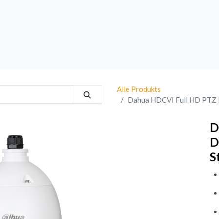
rk
Sprechanlagen
Brand
Bestsellers
Alle Produkts
Dahua HDCVI Full HD PTZ 
D
D
S