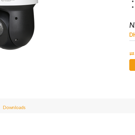
N
D
Downloads