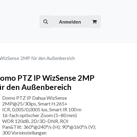
Hilfe
Kurse
Anmelden
WizSense 2MP für den Außenbereich
omo PTZ IP WizSense 2MP
ür den Außenbereich
Domo PTZ IP Dahua WizSense
2MP@25/30ips, Smart H.265+
ICR, 0,005/0,0005 lux, Smart IR 100 m
16-fach optischer Zoom (5~80 mm)
WDR 120dB, 2D/3D-DNR, ROI
Pan&Tilt: 360°@240°/s (H); 90°@160°/s (V);
300 Voreinstellungen