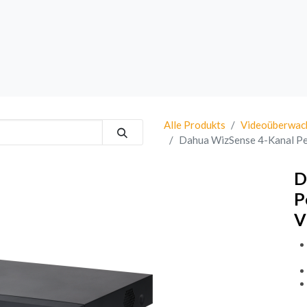
rk
Sprechanlagen
Brand
Bestsellers
Alle Produkts
Videoüberwac
Dahua WizSense 4-Kanal Pe
D
P
V