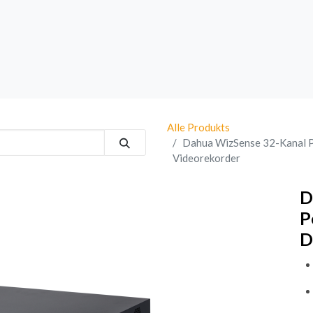
rk
Sprechanlagen
Brand
Bestsellers
Alle Produkts
Dahua WizSense 32-Kanal 
Videorekorder
D
P
D