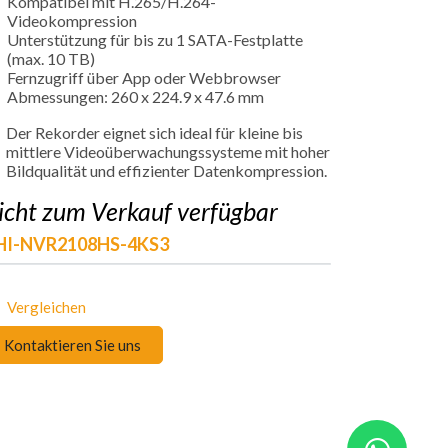
Kompatibel mit H.265/H.264-
Videokompression
Unterstützung für bis zu 1 SATA-Festplatte
(max. 10 TB)
Fernzugriff über App oder Webbrowser
Abmessungen: 260 x 224.9 x 47.6 mm
Der Rekorder eignet sich ideal für kleine bis
mittlere Videoüberwachungssysteme mit hoher
Bildqualität und effizienter Datenkompression.
icht zum Verkauf verfügbar
HI-NVR2108HS-4KS3
Vergleichen
Kontaktieren Sie uns