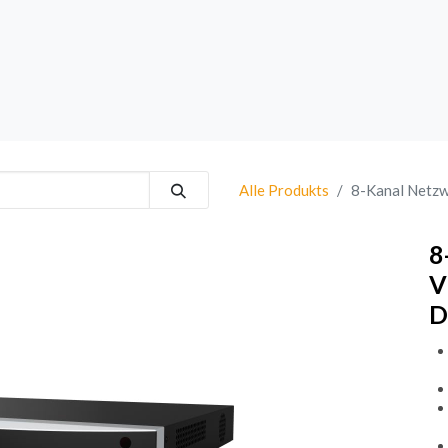
rk
Sprechanlagen
Brand
Bestsellers
Alle Produkts
8-Kanal Netzw
8
V
D