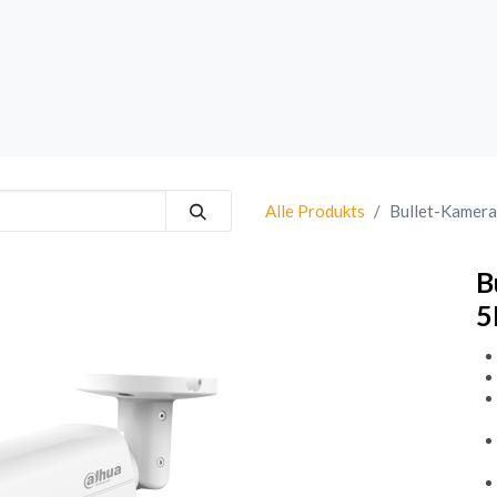
rk
Sprechanlagen
Brand
Bestsellers
Alle Produkts
Bullet-Kamera
B
5