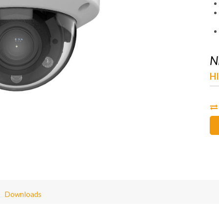
N
H
Downloads