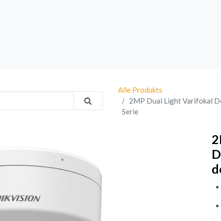
rk
Sprechanlagen
Brand
Bestsellers
Alle Produkts
2MP Dual Light Varifokal D
Serie
2
D
d