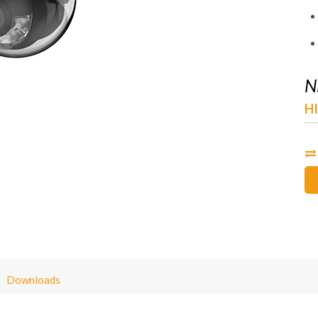
N
H
Downloads