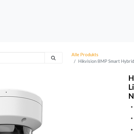
rk
Sprechanlagen
Brand
Bestsellers
Alle Produkts
Hikvision 8MP Smart Hybri
H
L
N