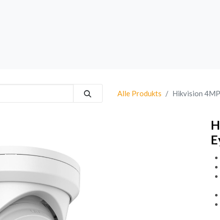
rk
Sprechanlagen
Brand
Bestsellers
Alle Produkts
Hikvision 4M
H
E