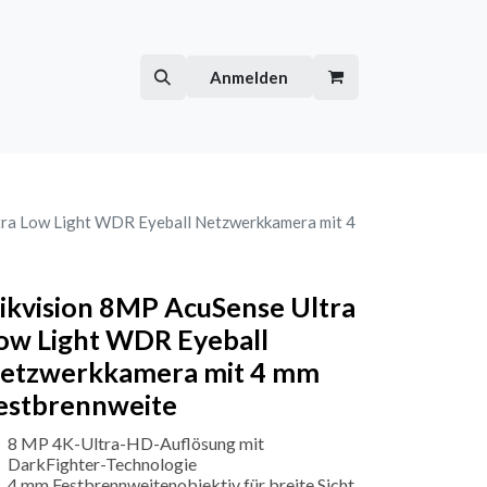
Hilfe
Kurse
Anmelden
tra Low Light WDR Eyeball Netzwerkkamera mit 4
ikvision 8MP AcuSense Ultra
ow Light WDR Eyeball
etzwerkkamera mit 4 mm
estbrennweite
8 MP 4K-Ultra-HD-Auflösung mit
DarkFighter-Technologie
4 mm Festbrennweitenobjektiv für breite Sicht