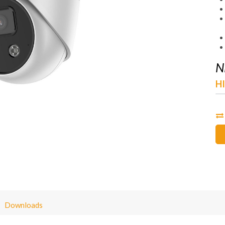
N
H
Downloads