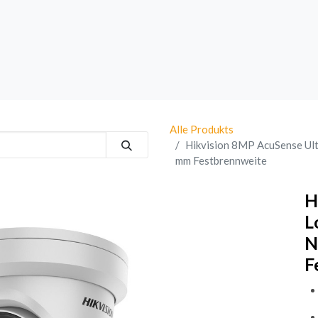
rk
Sprechanlagen
Brand
Bestsellers
Alle Produkts
Hikvision 8MP AcuSense Ul
mm Festbrennweite
H
L
N
F