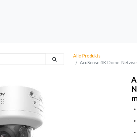
rk
Sprechanlagen
Brand
Bestsellers
Alle Produkts
AcuSense 4K Dome-Netzwerk
A
N
m