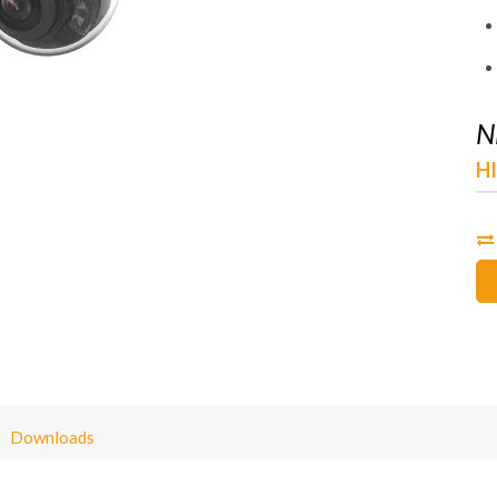
N
H
Downloads