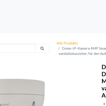
rk
Sprechanlagen
Brand
Bestsellers
Alle Produkts
Dome-IP-Kamera 4MP Smart 
vandalismussicher, für den Au
D
D
M
v
A