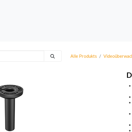
rk
Sprechanlagen
Brand
Bestsellers
Alle Produkts
Videoüberwac
D