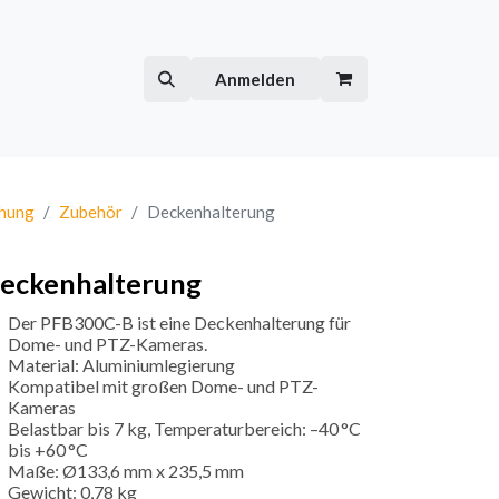
Hilfe
Kurse
Anmelden
hung
Zubehör
Deckenhalterung
eckenhalterung
Der PFB300C-B ist eine Deckenhalterung für
Dome- und PTZ-Kameras.
Material: Aluminiumlegierung
Kompatibel mit großen Dome- und PTZ-
Kameras
Belastbar bis 7 kg, Temperaturbereich: –40 °C
bis +60 °C
Maße: Ø133,6 mm x 235,5 mm
Gewicht: 0,78 kg