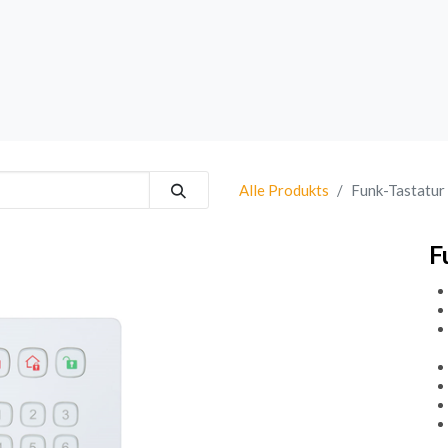
rk
Sprechanlagen
Brand
Bestsellers
Alle Produkts
Funk-Tastatu
F