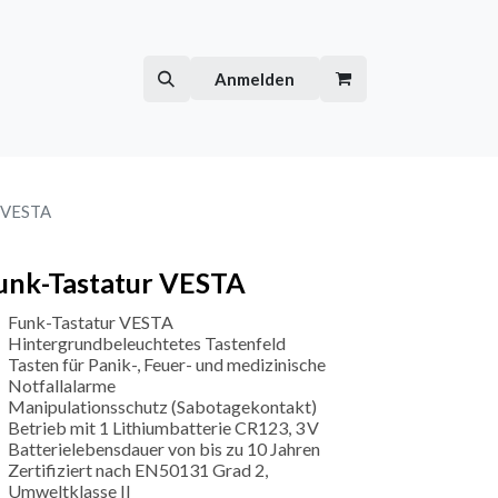
Hilfe
Kurse
Anmelden
r VESTA
unk-Tastatur VESTA
Funk-Tastatur VESTA
Hintergrundbeleuchtetes Tastenfeld
Tasten für Panik-, Feuer- und medizinische
Notfallalarme
Manipulationsschutz (Sabotagekontakt)
Betrieb mit 1 Lithiumbatterie CR123, 3 V
Batterielebensdauer von bis zu 10 Jahren
Zertifiziert nach EN50131 Grad 2,
Umweltklasse II