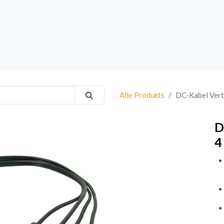
rk
Sprechanlagen
Brand
Bestsellers
Alle Produkts
DC-Kabel Verte
D
4