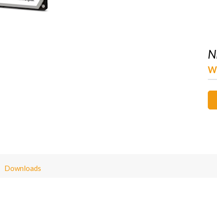
N
W
Downloads